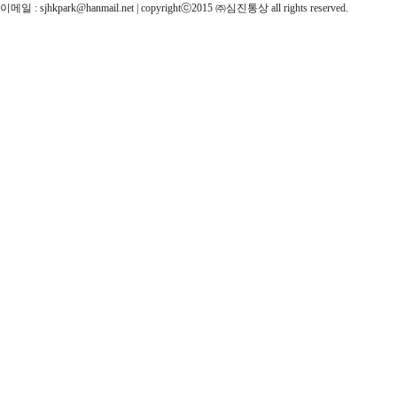
이메일 : sjhkpark@hanmail.net | copyrightⓒ2015 ㈜심진통상 all rights reserved.