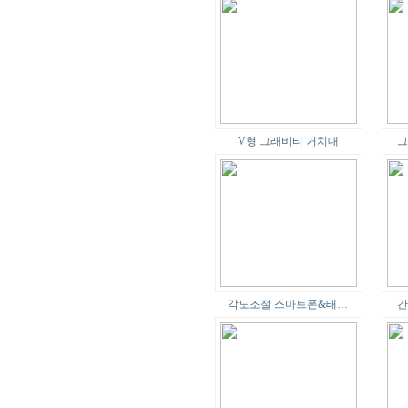
V형 그래비티 거치대
그
각도조절 스마트폰&태…
간