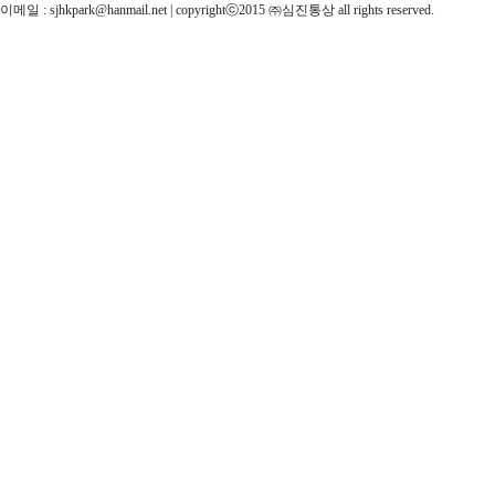
이메일 : sjhkpark@hanmail.net | copyrightⓒ2015 ㈜심진통상 all rights reserved.