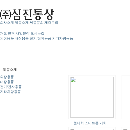
회사소개
제품소개
제품문의
제휴문의
개요
연혁
사업분야
오시는길
외장용품
내장용품
전기/전자용품
기타차량용품
제품소개
외장용품
내장용품
전기/전자용품
기타차량용품
원터치 스마트폰 거치…