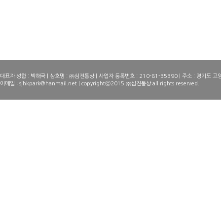
대표자 성함 : 박해국 | 상호명 : ㈜심진통상 | 사업자 등록번호 : 210-81-35390 | 주소 : 경기도 고양시 
이메일 : sjhkpark@hanmail.net | copyrightⓒ2015 ㈜심진통상 all rights reserved.