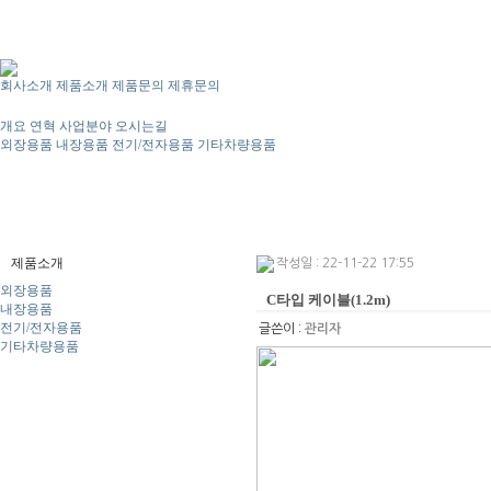
회사소개
제품소개
제품문의
제휴문의
개요
연혁
사업분야
오시는길
외장용품
내장용품
전기/전자용품
기타차량용품
제품소개
작성일 : 22-11-22 17:55
외장용품
C타입 케이블(1.2m)
내장용품
전기/전자용품
글쓴이 :
관리자
기타차량용품