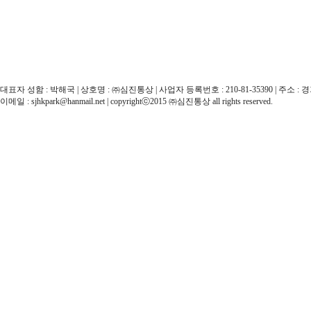
대표자 성함 : 박해국 | 상호명 : ㈜심진통상 | 사업자 등록번호 : 210-81-35390 | 주소 : 경기도 
이메일 : sjhkpark@hanmail.net | copyrightⓒ2015 ㈜심진통상 all rights reserved.