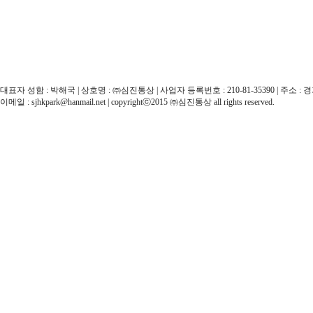
대표자 성함 : 박해국 | 상호명 : ㈜심진통상 | 사업자 등록번호 : 210-81-35390 | 주소 : 경기도 
이메일 : sjhkpark@hanmail.net | copyrightⓒ2015 ㈜심진통상 all rights reserved.