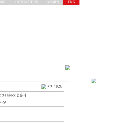
OME
CONTACT US
ADMIN
ENG
조회 : 926
atte Black 컵홀더
M-03