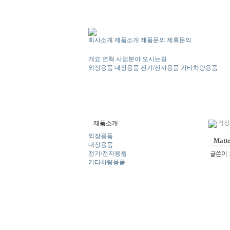
회사소개
제품소개
제품문의
제휴문의
개요
연혁
사업분야
오시는길
외장용품
내장용품
전기/전자용품
기타차량용품
제품소개
작성일
외장용품
Matt
내장용품
전기/전자용품
글쓴이 
기타차량용품