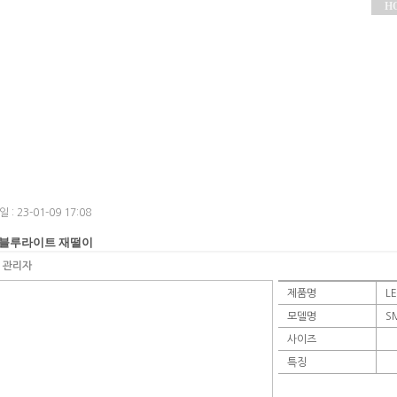
H
 : 23-01-09 17:08
 블루라이트 재떨이
:
관리자
제품명
L
모델명
S
사이즈
특징