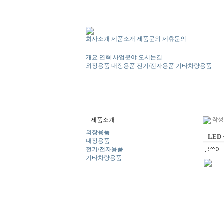
회사소개
제품소개
제품문의
제휴문의
개요
연혁
사업분야
오시는길
외장용품
내장용품
전기/전자용품
기타차량용품
제품소개
작성일
외장용품
LED
내장용품
전기/전자용품
글쓴이 
기타차량용품