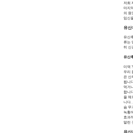
저희 
마지막
의 원
임신을
유산
유산후
류는 
히 신
유산후
미역 
우리 
은 산
됩니다
먹거나
합니다
을 체
니다.
슘 무
녹황색
효과적
말린 
유산