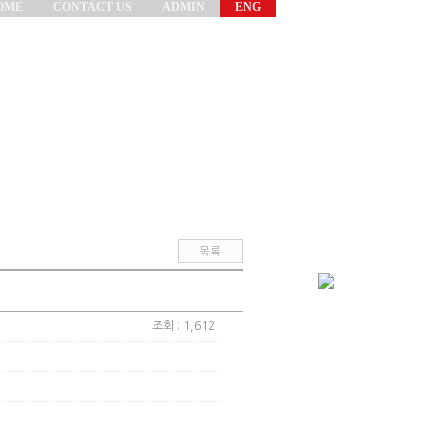
OME
CONTACT US
ADMIN
ENG
조회 : 1,612