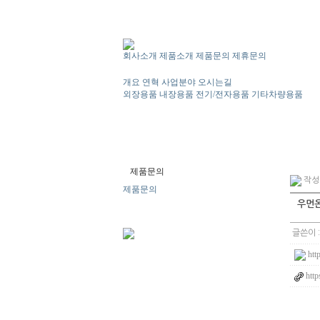
회사소개
제품소개
제품문의
제휴문의
개요
연혁
사업분야
오시는길
외장용품
내장용품
전기/전자용품
기타차량용품
제품문의
작성일
제품문의
우먼온
글쓴이 
htt
http