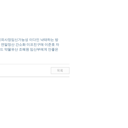
질외사정임신가능성
이다인
낙태하는 방
연말정산 간소화
미프진구매
이준호
자
드
약물유산
조혜원
임산부에게 안좋은