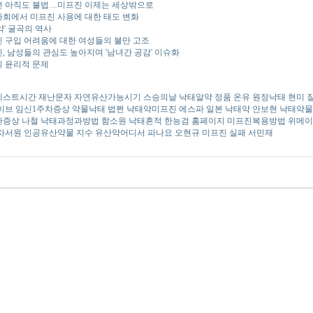
 아직도 불법…미프진 이제는 세상밖으로
회에서 미프진 사용에 대한 태도 변화
약' 굴곡의 역사
 구입 어려움에 대한 여성들의 불만 고조
, 남성들의 관심도 높아지며 '남녀간 공감' 이슈화
 윤리적 문제
테스트시간
재난문자
자연유산가능시기
스승의날
낙태알약 정품
온유
원정낙태
현미
이브
임신1주차증상 약물낙태
법쩐
낙태약미프진
에스파
일본 낙태약
안보현
낙태약물
산증상
나철
낙태과정과방법
함소원
낙태흔적
한능검 홈페이지
미프진복용방법
위메이
차서원
인공유산약물
지수
유산약어디서 파나요
오현규
미프진 실패
서민재