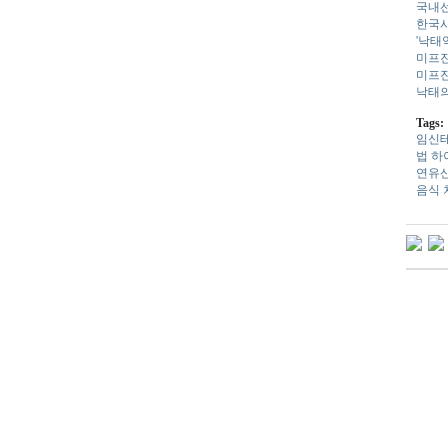
국내선
한국사
'낙태
미프진
미프진
낙태의
Tags:
임신
법
하
연유
음식