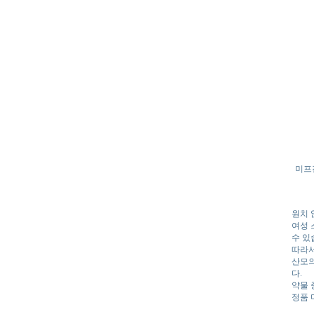
미프
원치 
여성 
수 있
따라서
산모의
다.
약물 
정품 