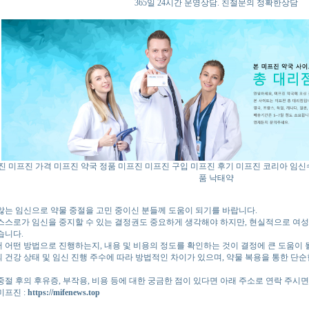
365일 24시간 운영상담. 친절문의 정확한상담
진
미프진 가격
미프진 약국
정품 미프진
미프진 구입
미프진 후기
미프진 코리아
임신
품 낙태약
않는 임신으로 약물 중절을 고민 중이신 분들께 도움이 되기를 바랍니다.
스스로가 임신을 중지할 수 있는 결정권도 중요하게 생각해야 하지만, 현실적으로 여
습니다.
 어떤 방법으로 진행하는지, 내용 및 비용의 정도를 확인하는 것이 결정에 큰 도움이 될
 건강 상태 및 임신 진행 주수에 따라 방법적인 차이가 있으며, 약물 복용을 통한 단
중절 후의 후유증, 부작용, 비용 등에 대한 궁금한 점이 있다면 아래 주소로 연락 주시면
미프진 :
https://mifenews.top