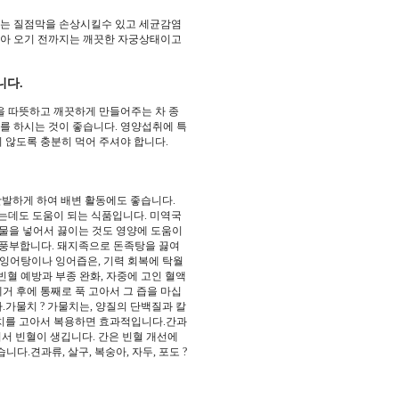
위는 질점막을 손상시킬수 있고 세균감염
 돌아 오기 전까지는 깨끗한 자궁상태이고
니다.
을 따뜻하고 깨끗하게 만들어주는 차 종
사를 하시는 것이 좋습니다. 영양섭취에 특
 않도록 충분히 먹어 주셔야 합니다.
활발하게 하여 배변 활동에도 좋습니다.
는데도 도움이 되는 식품입니다. 미역국
해산물을 넣어서 끓이는 것도 영양에 도움이
이 풍부합니다. 돼지족으로 돈족탕을 끓여
 잉어탕이나 잉어즙은, 기력 회복에 탁월
빈혈 예방과 부종 완화, 자중에 고인 혈액
거 후에 통째로 푹 고아서 그 즙을 마십
.가물치 ? 가물치는, 양질의 단백질과 칼
물치를 고아서 복용하면 효과적입니다.간과
서 빈혈이 생깁니다. 간은 빈혈 개선에
다.견과류, 살구, 복숭아, 자두, 포도 ?