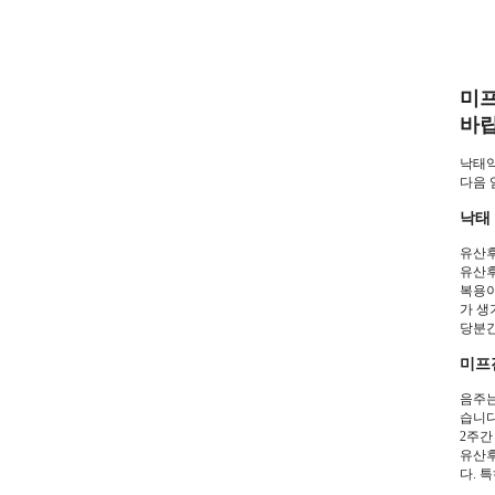
미프
바랍
낙태약
다음 
낙태
유산후
유산후
복용이
가 생
당분간
미프
음주는
습니다
2주간
유산후
다. 