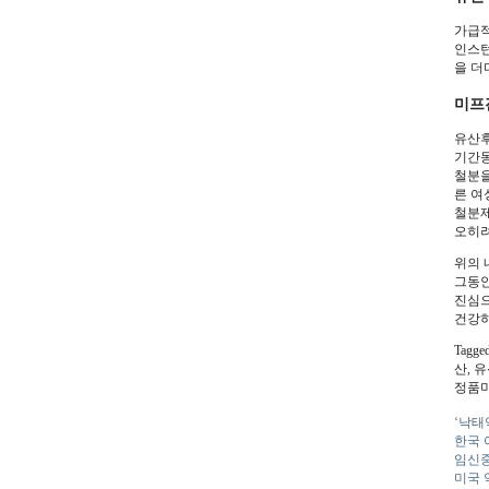
가급적
인스턴
을 더
미프
유산후
기간동
철분을
른 여
철분제
오히려
위의 
그동안
진심으
건강하
Tag
산, 
정품미
‘낙태
한국 
임신중
미국 