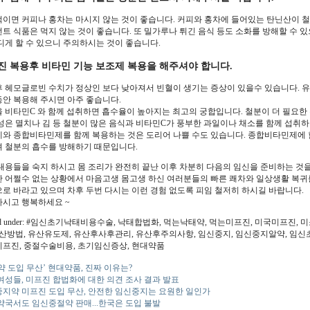
이면 커피나 홍차는 마시지 않는 것이 좋습니다. 커피와 홍차에 들어있는 탄닌산이 
트 식품은 먹지 않는 것이 좋습니다. 또 밀가루나 튀긴 음식 등도 소화를 방해할 수 있
디게 할 수 있으니 주의하시는 것이 좋습니다.
진 복용후 비타민 기능 보조제 복용을 해주셔야 합니다.
 헤모글로빈 수치가 정상인 보다 낮아져서 빈혈이 생기는 증상이 있을수 있습니다. 
안 복용해 주시면 아주 좋습니다.
 비타민C 와 함께 섭취하면 흡수율이 높아지는 최고의 궁합입니다. 철분이 더 필요한
성은 멸치나 김 등 철분이 많은 음식과 비타민C가 풍부한 과일이나 채소를 함께 섭취하면
와 종합비타민제를 함께 복용하는 것은 도리어 나쁠 수도 있습니다. 종합비타민제에
 철분의 흡수를 방해하기 때문입니다.
내용들을 숙지 하시고 몸 조리가 완전히 끝난 이후 차분히 다음의 임신을 준비하는 것을
 어쩔수 없는 상황에서 마음고생 몸고생 하신 여러분들의 빠른 쾌차와 일상생활 복귀
로 바라고 있으며 차후 두번 다시는 이런 경험 없도록 피임 철저히 하시길 바랍니다.
시고 행복하세요 ~
ged under: #임신초기낙태비용수술, 낙태합법화, 먹는낙태약, 먹는미프진, 미국미프진,
유산방법, 유산유도제, 유산후사후관리, 유산후주의사항, 임신중지, 임신중지알약, 임신
프진, 중절수술비용, 초기임신증상, 현대약품
약 도입 무산’ 현대약품, 진짜 이유는?
여성들, 미프진 합법화에 대한 의견 조사 결과 발표
지약 미프진 도입 무산, 안전한 임신중지는 요원한 일인가
약국서도 임신중절약 판매...한국은 도입 불발