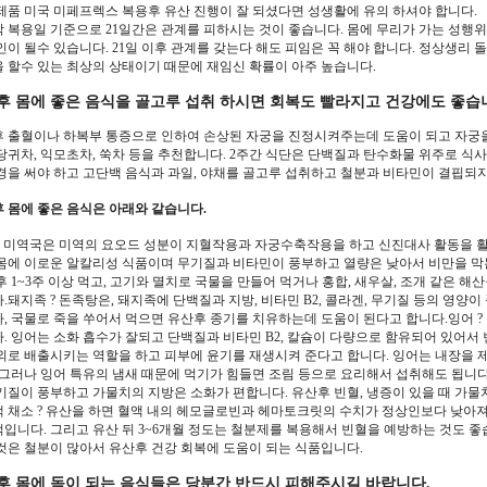
제품 미국 미페프렉스 복용후 유산 진행이 잘 되셨다면 성생활에 유의 하셔야 합니다.
 복용일 기준으로 21일간은 관계를 피하시는 것이 좋습니다. 몸에 무리가 가는 성행
인이 될수 있습니다. 21일 이후 관계를 갖는다 해도 피임은 꼭 해야 합니다. 정상생리
 할수 있는 최상의 상태이기 때문에 재임신 확률이 아주 높습니다.
후 몸에 좋은 음식을 골고루 섭취 하시면 회복도 빨라지고 건강에도 좋습
 출혈이나 하복부 통증으로 인하여 손상된 자궁을 진정시켜주는데 도움이 되고 자궁
당귀차, 익모초차, 쑥차 등을 추천합니다. 2주간 식단은 단백질과 탄수화물 위주로 식
경을 써야 하고 고단백 음식과 과일, 야채를 골고루 섭취하고 철분과 비타민이 결핍되지
 몸에 좋은 음식은 아래와 같습니다.
? 미역국은 미역의 요오드 성분이 지혈작용과 자궁수축작용을 하고 신진대사 활동을 
몸에 이로운 알칼리성 식품이며 무기질과 비타민이 풍부하고 열량은 낮아서 비만을 막
후 1~3주 이상 먹고, 고기와 멸치로 국물을 만들어 먹거나 홍합, 새우살, 조개 같은 
.돼지족 ? 돈족탕은, 돼지족에 단백질과 지방, 비타민 B2, 콜라겐, 무기질 등의 영양
, 국물로 죽을 쑤어서 먹으면 유산후 종기를 치유하는데 도움이 된다고 합니다.잉어 ?
. 잉어는 소화 흡수가 잘되고 단백질과 비타민 B2, 칼슘이 다량으로 함유되어 있어서 
외로 배출시키는 역할을 하고 피부에 윤기를 재생시켜 준다고 합니다. 잉어는 내장을 제
 그러나 잉어 특유의 냄새 때문에 먹기가 힘들면 조림 등으로 요리해서 섭취해도 됩니다
기질이 풍부하고 가물치의 지방은 소화가 편합니다. 유산후 빈혈, 냉증이 있을 때 가
 채소 ? 유산을 하면 혈액 내의 헤모글로빈과 헤마토크릿의 수치가 정상인보다 낮아져
입니다. 그리고 유산 뒤 3~6개월 정도는 철분제를 복용해서 빈혈을 예방하는 것도 좋습니
것은 철분이 많아서 유산후 건강 회복에 도움이 되는 식품입니다.
후 몸에 독이 되는 음식들은 당분간 반드시 피해주시길 바랍니다.